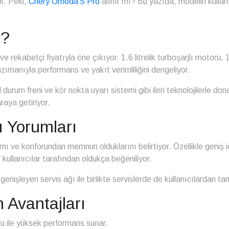
or. Peki,
Chery Omoda 5 Pro
alınır mı? Bu yazıda, modelin kullanı
ı?
e rekabetçi fiyatıyla öne çıkıyor. 1.6 litrelik turboşarjlı motoru,
nzımanıyla performans ve yakıt verimliliğini dengeliyor.
urum freni ve kör nokta uyarı sistemi gibi ileri teknolojilerle dona
araya getiriyor.
 Yorumları
mı ve konforundan memnun olduklarını belirtiyor. Özellikle geniş 
r kullanıcılar tarafından oldukça beğeniliyor.
enişleyen servis ağı ile birlikte servislerde de kullanıcılardan t
Avantajları
ru ile yüksek performans sunar.