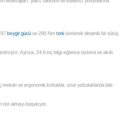
m avantajları, yakıt tüketimi ve kullanıcı yorumlarına
 197
beygir gücü
ve 290 Nm
tork
üreterek dinamik bir sürüş
tılmıştır. Ayrıca, 24.6 inç bilgi-eğlence sistemi ve akıllı
iç mekan ve ergonomik koltuklar, uzun yolculuklarda bile
am not almayı başarıyor.