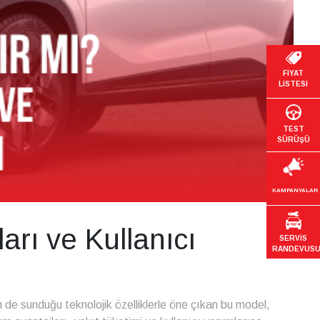
FİYAT
LİSTESİ
TEST
SÜRÜŞÜ
KAMPANYALAR
rı ve Kullanıcı
SERVİS
RANDEVUS
de sunduğu teknolojik özelliklerle öne çıkan bu model,