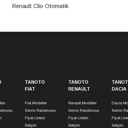
Renault Clio Otomatik
O
TANOTO
TANOTO
TANO
FIAT
RENAULT
DACIA
ler
Fiat Modeller
Renault Modeller
Dacia Mo
ndevusu
Servis Randevusu
Servis Randevusu
Servis R
i
Fiyat Listesi
Fiyat Listesi
Fiyat List
İletişim
İletişim
İletişim