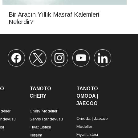
Bir Aracın Yıllık Masraf Kalemleri
Nelerdir?
TO
TANOTO
TANOTO
CHERY
OMODA |
JAECOO
deller
Chery Modeller
Omoda | Jaecoo
andevusu
Servis Randevusu
Modeller
esi
Fiyat Listesi
Fiyat Listesi
İletişim