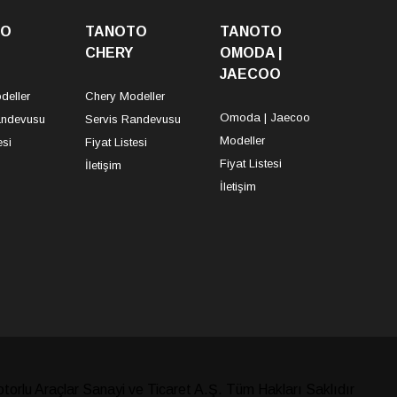
TO
TANOTO
TANOTO
CHERY
OMODA |
JAECOO
deller
Chery Modeller
Omoda | Jaecoo
andevusu
Servis Randevusu
Modeller
esi
Fiyat Listesi
Fiyat Listesi
İletişim
İletişim
orlu Araçlar Sanayi ve Ticaret A.Ş. Tüm Hakları Saklıdır