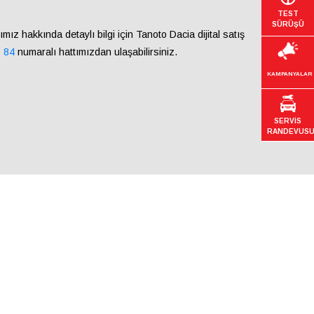
TEST
SÜRÜŞÜ
ımız hakkında detaylı bilgi için Tanoto Dacia dijital satış
8 84
numaralı hattımızdan ulaşabilirsiniz.
KAMPANYALAR
SERVİS
RANDEVUS
tıdır. Belirtilen fiyata kasko, trafik sigortası ve ilk tescil işlemlerinde ödenmesi
için geçerlidir. Kampanyada, 150.000 TL kredi, 6 ay vade ve %1,99 faiz oranı ile aylık