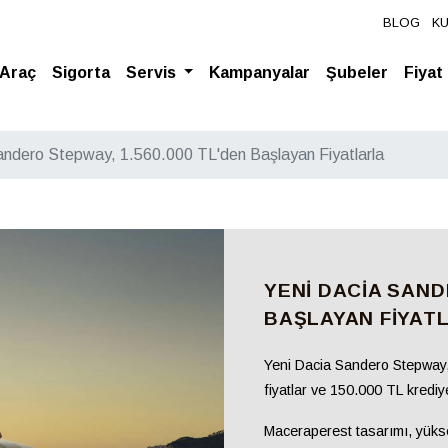
BLOG
K
l Araç
Sigorta
Servis
Kampanyalar
Şubeler
Fiyat
andero Stepway, 1.560.000 TL'den Başlayan Fiyatlarla
YENI DACIA SAND
BAŞLAYAN FIYAT
Yeni Dacia Sandero
Stepway
fiyatlar
ve
150.000 TL krediye
Maceraperest tasarımı, yük