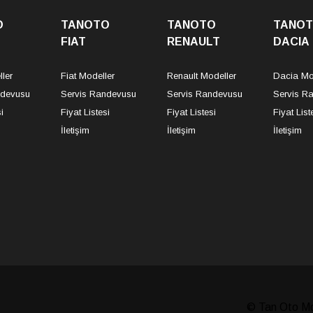
O
TANOTO
TANOTO
TANO
FIAT
RENAULT
DACIA
ler
Fiat Modeller
Renault Modeller
Dacia Mo
ndevusu
Servis Randevusu
Servis Randevusu
Servis R
i
Fiyat Listesi
Fiyat Listesi
Fiyat List
İletişim
İletişim
İletişim
© Tan Oto Mot