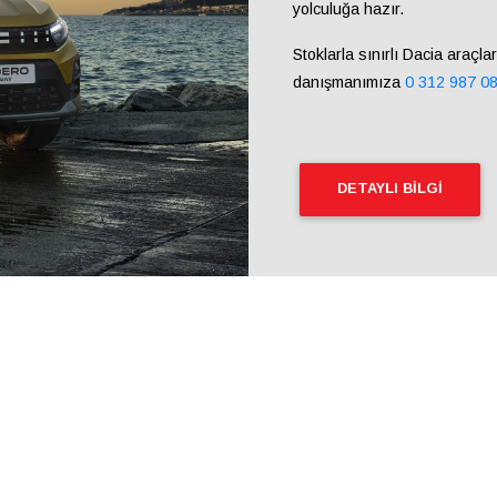
yolculuğa hazır.
Stoklarla sınırlı Dacia araçlar
danışmanımıza
0 312 987 0
DETAYLI BILGI
20 Auto versiyonunun perakende nakit satın alımında geçerli, tavsiye edilen anahtar teslim fiya
acia'nın tüm model versiyonlarının perakende satın alımında bireysel müşteriler (tüketiciler) 