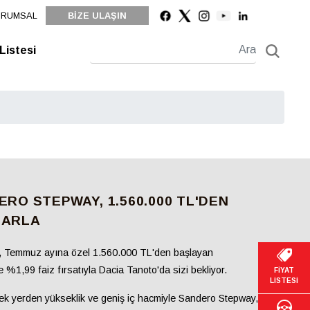
URUMSAL
BİZE ULAŞIN
 Listesi
ERO STEPWAY, 1.560.000 TL'DEN
LARLA
, Temmuz ayına özel
1.560.000 TL'den başlayan
 %1,99 faiz fırsatıyla
Dacia Tanoto'da sizi bekliyor.
FİYAT
LİSTESİ
sek yerden
yükseklik ve geniş iç hacmiyle Sandero
Stepway, her