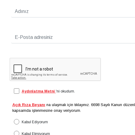
Finansman kampanyaları Dacia Finans'ın şartlarına bağlıdır. Kampanyalı faiz oranları 
kampanyaları birleştirilemez. Kredi tahsis ücreti ve diğer kesintiler kredi tutarına da
üretici garantisi bitiş tarihinden itibaren devreye giren bir Uzatılmış Garanti sigort
beklenmedik mekanik ve elektronik arızaların onarımlarını kapsamaktadır.
Yeni Sandero Stepway'in karma CO₂ salınım değerleri 113,7-133 (g/km); birleşik yakıt
gösterilen aksesuarlar farklılık gösterebilir. Kampanya, stoklarla sınırlı ve 31.07.2026
(Aylık Bireysel Maliyet Oranı: %2,92, Yıllık Bireysel Maliyet Oranı: %41,30)
Aydınlatma Metni
'ni okudum.
Açık Rıza Beyanı
na ulaşmak için tıklayınız. 6698 Sayılı Kanun düzenle
kapsamda işlenmesine onay veriyorum.
Kabul Ediyorum
Kabul Etmiyorum