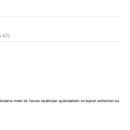
 durumda, Dacia Finans'ın baz faiz oranları geçerli olacaktır. Finansman
tedir. Maxxi Warranty, BNP Paribas Cardif Sigorta A.Ş. tarafından sunulan ve aracın
rantisi kapsamında, aşınma ve yıpranmadan kaynaklı hasarlar haricindeki ani ve
 715/2007 mevzuatının güncel seviyesine göre ölçülmüştür. Temsili model üzerinde
e hakkını saklı tutar. Ayrıntılı bilgi Dacia Tanoto'da.
nlatma metni ile Tanoto tarafından aydınlatıldım ve kişisel verilerimin bu