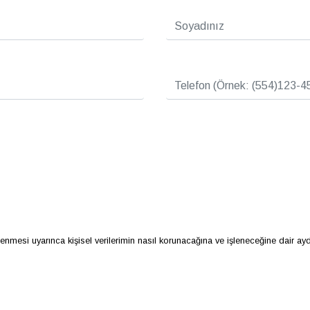
+1 yıl Maxxi Warranty ürünü ile birlikte geçerlidir. Maxxi Warranty ürününün satın alınmadığı
hil değildir. Faiz oranı ve maliyet oranları, kullanılacak kredi tutarı ve vadeye göre değişmek
asıdır. Maxxi Warranty, araç ile birlikte verilen Garanti ve Bakım Belgesinde yer alan parça ga
 tüketimi değerleri 5,6-7,3 lt/100km aralığındadır. Yakıt tüketim ve CO₂ emisyonu değerleri,
 tarihine kadar Dacia Tanoto'da geçerlidir. MAİS, kampanya bitiş tarihini ve kapsamını değiştirm
nmesi uyarınca kişisel verilerimin nasıl korunacağına ve işleneceğine dair aydı