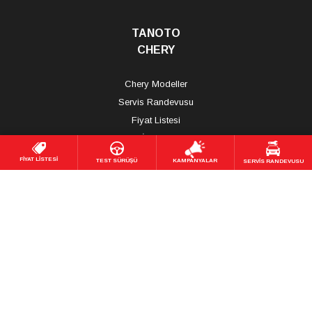
TANOTO
CHERY
Chery Modeller
Servis Randevusu
Fiyat Listesi
İletişim
FİYAT LİSTESİ
TEST SÜRÜŞÜ
KAMPANYALAR
SERVİS RANDEVUSU
TANOTO
OMODA | JAECOO
Omoda | Jaecoo Modeller
Fiyat Listesi
İletişim