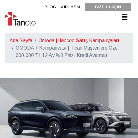
BLOG
KURUMSAL
BİZE ULAŞIN
Ana Sayfa
Omoda | Jaecoo Satış Kampanyaları
OMODA 7 Kampanyası | Ticari Müşterilere Özel
600.000 TL 12 Ay %0 Faizli Kredi Avantajı