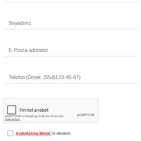
Kampanyalarda belirtilen finansman koşulları, anlaşmalı finans kuruluşlarının belirlediği
şartlarda geçerli olup, ilgili finans kuruluşları finansman sağlayıp sağlamamak
konusunda serbestir. Finans kuruluşunun başvuruyu reddetmesi veya finansman
sağlamaması durumunda Chery Otomobil San. Tic. A.Ş. sorumlu değildir.
Tahsis ücreti, finansman sağlanması için bir kereye mahsus olmak üzere, kullandırılan
kredi tutarının binde beşi + BSMV olacak şekilde sınırlandırılmıştır. Yıllık maliyet oranı
hesaplamalarına Kredi Tahsis Ücreti ve Rehin Tesis Ücreti dahil edilmiştir.
Sigorta tutarı, kişinin yaş, cinsiyet ve benzeri özelliklerine göre değişkenlik
gösterebileceğinden hesaplamaya dahil edilmemiştir. Sigorta prim tutarının belirlenmesi
sonucunda kredi yıllık maliyet oranı değişiklik gösterebilir.
*Kampanya, 2026 model yılı OMODA 7 Neo için ticari müşterilere özel olup 31.07.2026
tarihine kadar kampanyaya katılım gösteren OMODA | JAECOO yetkili satıcılarında
geçerlidir.
*Ödeme seçenekleri ve ayrıntılı bilgi için kampanyaya katılım gösteren OMODA |
JAECOO yetkili satıcılarıyla iletişime geçebilirsiniz.
Aydınlatma Metni
'ni okudum.
*Özel avantajlar, tavsiye edilen satış fiyatı üzerinden uygulanmakta olup, yetkili