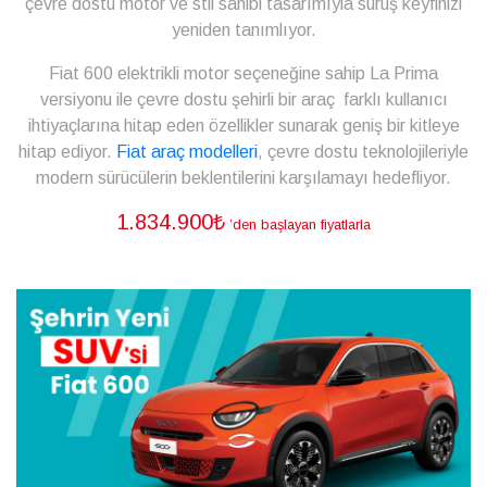
çevre dostu motor ve stil sahibi tasarımıyla sürüş keyfinizi
yeniden tanımlıyor.
Fiat 600 elektrikli motor seçeneğine sahip La Prima
versiyonu ile çevre dostu şehirli bir araç farklı kullanıcı
ihtiyaçlarına hitap eden özellikler sunarak geniş bir kitleye
hitap ediyor.
Fiat araç modelleri
, çevre dostu teknolojileriyle
modern sürücülerin beklentilerini karşılamayı hedefliyor.
1.834.900₺
’den başlayan fiyatlarla