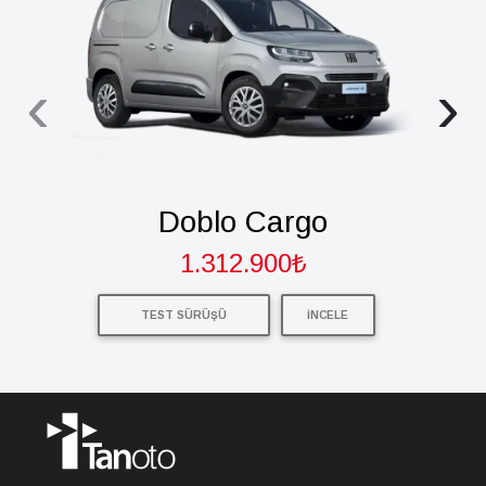
‹
›
Doblo Cargo
1.312.900₺
TEST SÜRÜŞÜ
İNCELE