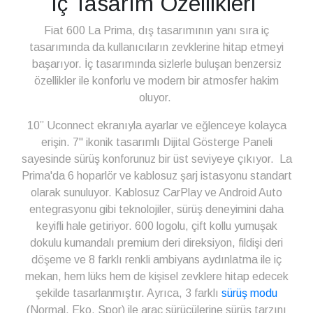
İç Tasarım Özellikleri
Fiat 600 La Prima, dış tasarımının yanı sıra iç
tasarımında da kullanıcıların zevklerine hitap etmeyi
başarıyor. İç tasarımında sizlerle buluşan benzersiz
özellikler ile konforlu ve modern bir atmosfer hakim
oluyor.
10” Uconnect ekranıyla ayarlar ve eğlenceye kolayca
erişin. 7'' ikonik tasarımlı Dijital Gösterge Paneli
sayesinde sürüş konforunuz bir üst seviyeye çıkıyor. La
Prima'da 6 hoparlör ve kablosuz şarj istasyonu standart
olarak sunuluyor. Kablosuz CarPlay ve Android Auto
entegrasyonu gibi teknolojiler, sürüş deneyimini daha
keyifli hale getiriyor. 600 logolu, çift kollu yumuşak
dokulu kumandalı premium deri direksiyon, fildişi deri
döşeme ve 8 farklı renkli ambiyans aydınlatma ile iç
mekan, hem lüks hem de kişisel zevklere hitap edecek
şekilde tasarlanmıştır. Ayrıca, 3 farklı
sürüş modu
(Normal, Eko, Spor) ile araç sürücülerine sürüş tarzını