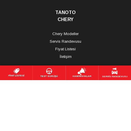
TANOTO
CHERY
Chery Modeller
Servis Randevusu
Fiyat Listesi
İletişim
FİYAT LİSTESİ
TEST SÜRÜŞÜ
KAMPANYALAR
SERVİS RANDEVUSU
TANOTO
OMODA | JAECOO
Omoda | Jaecoo Modeller
Fiyat Listesi
İletişim