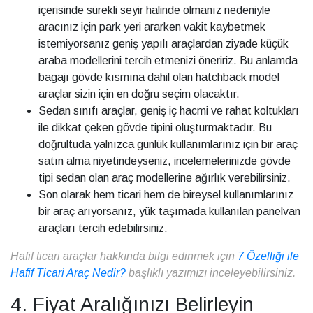
içerisinde sürekli seyir halinde olmanız nedeniyle
aracınız için park yeri ararken vakit kaybetmek
istemiyorsanız geniş yapılı araçlardan ziyade küçük
araba modellerini tercih etmenizi öneririz. Bu anlamda
bagajı gövde kısmına dahil olan hatchback model
araçlar sizin için en doğru seçim olacaktır.
Sedan sınıfı araçlar, geniş iç hacmi ve rahat koltukları
ile dikkat çeken gövde tipini oluşturmaktadır. Bu
doğrultuda yalnızca günlük kullanımlarınız için bir araç
satın alma niyetindeyseniz, incelemelerinizde gövde
tipi sedan olan araç modellerine ağırlık verebilirsiniz.
Son olarak hem ticari hem de bireysel kullanımlarınız
bir araç arıyorsanız, yük taşımada kullanılan panelvan
araçları tercih edebilirsiniz.
Hafif ticari araçlar hakkında bilgi edinmek için
7 Özelliği ile
Hafif Ticari Araç Nedir?
başlıklı yazımızı inceleyebilirsiniz.
4. Fiyat Aralığınızı Belirleyin