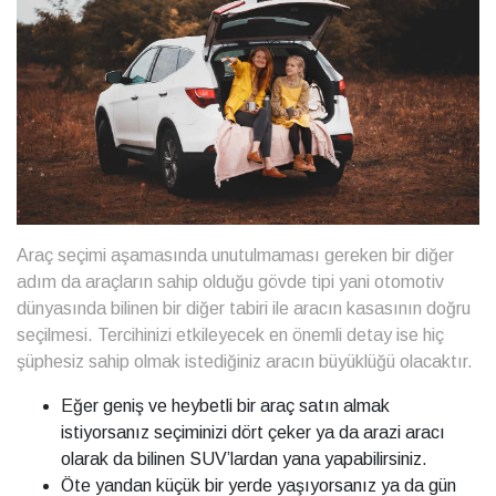
Araç seçimi
aşamasında unutulmaması gereken bir diğer
adım da araçların sahip olduğu gövde tipi yani otomotiv
dünyasında bilinen bir diğer tabiri ile aracın kasasının doğru
seçilmesi. Tercihinizi etkileyecek en önemli detay ise hiç
şüphesiz sahip olmak istediğiniz aracın büyüklüğü olacaktır.
Eğer geniş ve heybetli bir araç satın almak
istiyorsanız seçiminizi dört çeker ya da arazi aracı
olarak da bilinen SUV’lardan yana yapabilirsiniz.
Öte yandan küçük bir yerde yaşıyorsanız ya da gün