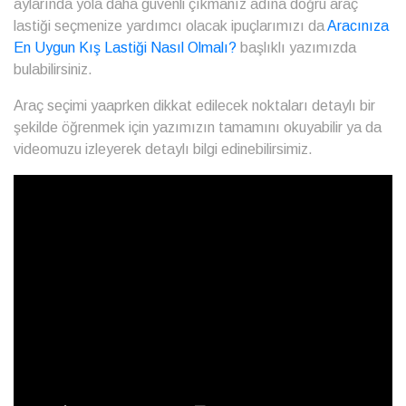
aylarında yola daha güvenli çıkmanız adına doğru araç
lastiği seçmenize yardımcı olacak ipuçlarımızı da
Aracınıza
En Uygun Kış Lastiği Nasıl Olmalı?
başlıklı yazımızda
bulabilirsiniz.
Araç seçimi yaaprken dikkat edilecek noktaları detaylı bir
şekilde öğrenmek için yazımızın tamamını okuyabilir ya da
videomuzu izleyerek detaylı bilgi edinebilirsimiz.